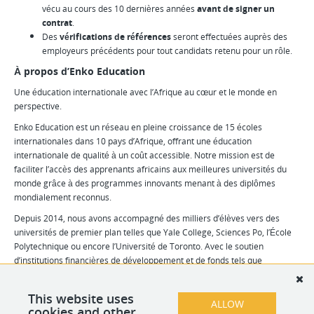
vécu au cours des 10 dernières années
avant de signer un
contrat
.
Des
vérifications de références
seront effectuées auprès des
employeurs précédents pour tout candidats retenu pour un rôle.
À propos d’Enko Education
Une éducation internationale avec l’Afrique au cœur et le monde en
perspective.
Enko Education est un réseau en pleine croissance de 15 écoles
internationales dans 10 pays d’Afrique, offrant une éducation
internationale de qualité à un coût accessible. Notre mission est de
faciliter l’accès des apprenants africains aux meilleures universités du
monde grâce à des programmes innovants menant à des diplômes
mondialement reconnus.
Depuis 2014, nous avons accompagné des milliers d’élèves vers des
universités de premier plan telles que Yale College, Sciences Po, l’École
Polytechnique ou encore l’Université de Toronto. Avec le soutien
d’institutions financières de développement et de fonds tels que
Proparco, I&P, Adiwale, BIO Invest, Oiko Credit et Liquid Africa, nous
visons à scolariser 20 000 élèves d’ici 2028.
This website uses
ALLOW
Pour en savoir plus, visitez notre
cookies and other
site internet
.