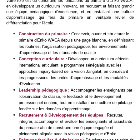
Votre rôle est de 
construire les fondations du primaire d'Enko WACA
, 
en développant un curriculum innovant, en recrutant et faisant grandir 
une équipe pédagogique d'excellence, et en installant une culture 
d'apprentissage qui fera du primaire un véritable levier de 
différenciation pour l'école.
Construction du primaire : 
Concevoir, ouvrir et structurer le 
primaire d'Enko WACA depuis une page blanche, en définissant 
les routines, l'organisation pédagogique, les environnements 
d'apprentissage et les standards de qualité.
Conception curriculaire : 
Développer un curriculum africain 
international articulant le programme sénégalais avec les 
approches 
inquiry-based
 de la vision Jàngalat, en concevant 
les progressions, les unités d'apprentissage et les modalités 
d'évaluation.
Leadership pédagogique : 
Accompagner les enseignants par 
l'observation de classe, le feedback et le développement 
professionnel continu, tout en installant une culture de pilotage 
fondée sur les données d'apprentissage.
Recrutement & Développement des équipes : 
Recruter, 
intégrer, accompagner et évaluer les enseignants et assistants 
du primaire afin de construire une équipe engagée et 
pleinement alignée avec la vision pédagogique d'Enko.