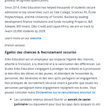
globally recognised qualifications.
Since 2014, Enko Education has helped thousands of students secure
admission to top universities such as Yale College, Sciences Po, École
Polytechnique, and the University of Toronto. Backed by leading
development finance institutions and funds including Proparco, I&P,
Adiwale, BIO Invest, Oiko Credit and Liquid Africa, we are on track to
reach 20,000 students by 2028.
Learn more on our
website
.
(French version)
Égalité des chances & Recrutement sécurisé
Enko Education est un employeur qui respecte l’égalité des chances,
attaché à l’inclusion, à la diversité et à la valorisation des différences. Les
écoles Enko Education s’engagent à protéger les enfants et à promouvoir
le bien-être des élèves et des jeunes, et attendent de l’ensemble du
personnel, des bénévoles et des tiers qu’ils partagent cet engagement.
Nos pratiques de recrutement sécurisé visent à garantir que seules les
personnes partageant notre engagement rejoignent nos écoles. Vous
pouvez consulter notre
Déclaration sur le recrutement sécurisé ici
.
Les candidats retenus doivent fournir un
extrait de casier
judiciaire
(ou équivalent) pour tous les pays dans lesquels ils ont